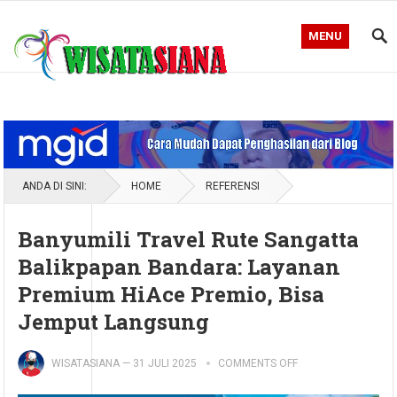
MENU
Blog WisataSiana
ANDA DI SINI:
HOME
REFERENSI
Banyumili Travel Rute Sangatta
Balikpapan Bandara: Layanan
Premium HiAce Premio, Bisa
Jemput Langsung
WISATASIANA
—
31 JULI 2025
COMMENTS OFF