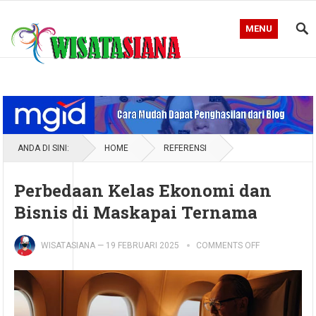
MENU
Blog WisataSiana
ANDA DI SINI:
HOME
REFERENSI
Perbedaan Kelas Ekonomi dan
Bisnis di Maskapai Ternama
WISATASIANA
—
19 FEBRUARI 2025
COMMENTS OFF