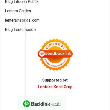
Blog Literasi Publik
Lentera Garden
lenterainspirasi.com
Blog Lenterapedia
Supported by:
Lentera Kecil Grup