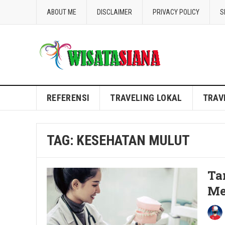
ABOUT ME
DISCLAIMER
PRIVACY POLICY
S
Blog WisataSiana
REFERENSI
TRAVELING LOKAL
TRAV
TAG:
KESEHATAN MULUT
Ta
Me