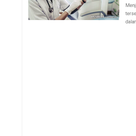
Menja
ters
dala