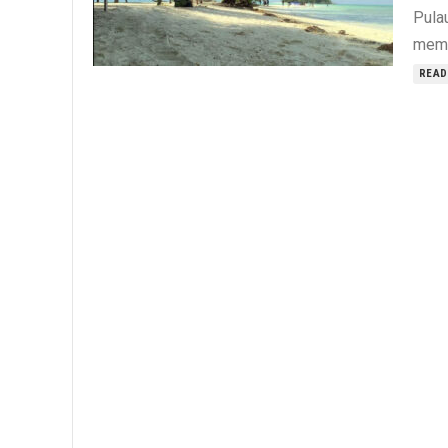
Pulau
memi
READ