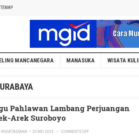
ITEMAP
ELING MANCANEGARA
MANASUKA
WISATA KUL
SURABAYA
gu Pahlawan Lambang Perjuangan
ek-Arek Suroboyo
WISATASIANA
—
20 MEI 2023
COMMENTS OFF