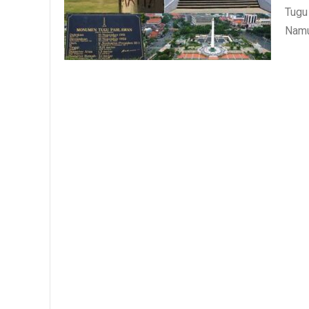
Tugu
Namu