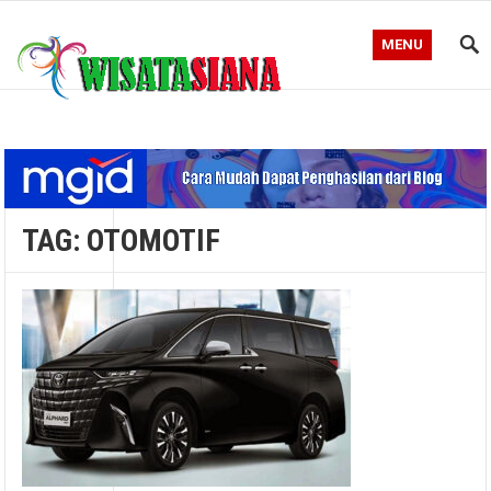
MENU
Blog WisataSiana
TAG:
OTOMOTIF