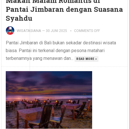
Makan Malam Romantis di
Pantai Jimbaran dengan Suasana
Syahdu
WISATASIANA
—
30 JUNI 2025
COMMENTS OFF
Pantai Jimbaran di Bali bukan sekadar destinasi wisata
biasa. Pantai ini terkenal dengan pesona matahari
terbenamnya yang menawan dan...
READ MORE »