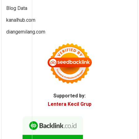
Blog Data
kanalhub.com
diangemilang.com
Supported by:
Lentera Kecil Grup