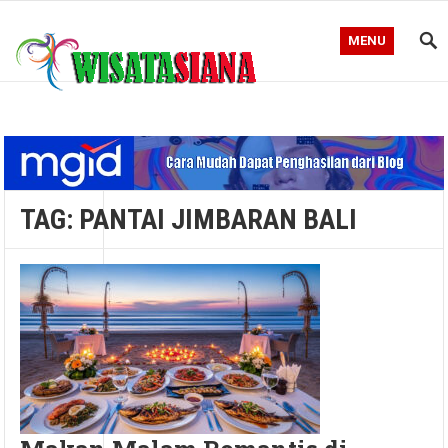
MENU
Blog WisataSiana
TAG:
PANTAI JIMBARAN BALI