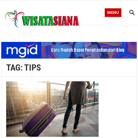
MENU
Blog WisataSiana
TAG:
TIPS