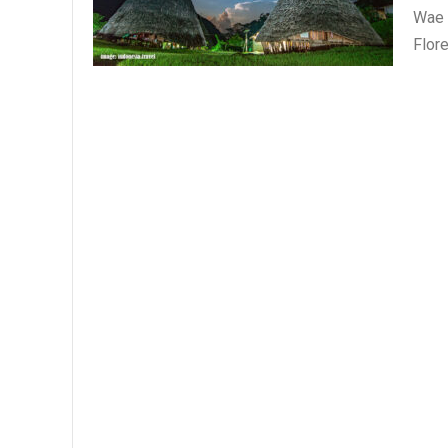
Wae 
Flor