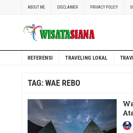
ABOUT ME
DISCLAIMER
PRIVACY POLICY
S
Blog WisataSiana
REFERENSI
TRAVELING LOKAL
TRAV
TAG:
WAE REBO
Wa
At