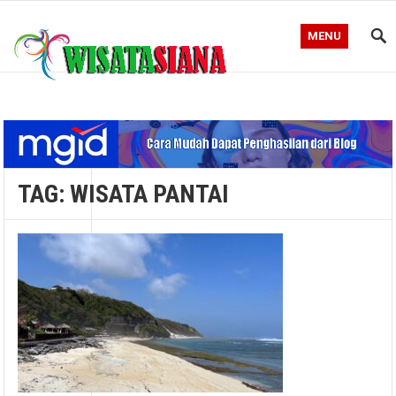
MENU
Blog WisataSiana
TAG:
WISATA PANTAI