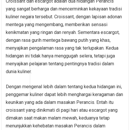
Croissant dan escargot adalah dua hidangan Perancis
yang sangat berharga dan mencerminkan kekayaan tradisi
kuliner negara tersebut. Croissant, dengan lapisan adonan
mentega yang mengembang, memberikan sensasi
kenikmatan yang ringan dan renyah. Sementara escargot,
dengan rasa gurih mentega bawang putih yang khas,
menyajikan pengalaman rasa yang tak terlupakan. Kedua
hidangan ini tidak hanya menggugah selera, tetapi juga
menyajikan pelajaran tentang pentingnya tradisi dalam
dunia kuliner.
Dengan mengenal lebih dalam tentang kedua hidangan ini,
penggemar kuliner dapat lebih menghargai keragaman dan
keunikan yang ada dalam masakan Perancis. Entah itu
croissant yang dinikmati di pagi hari atau escargot yang
dimakan saat makan malam mewah, keduanya tetap
menunjukkan kehebatan masakan Perancis dalam