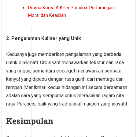
Drama Korea A Killer Paradox: Pertarungan
Moral dan Keadilan
2. Pengalaman Kuliner yang Unik
Keduanya juga memberikan pengalaman yang berbeda
untuk dinikmati. Croissant menawarkan tekstur dan rasa
yang ringan, sementara escargot menawarkan sensasi
kenyal yang dipadu dengan rasa gurih dari mentega dan
rempah. Menikmati kedua hidangan ini secara bersamaan
adalah cara yang sempurna untuk merasakan ragam cita
rasa Perancis, baik yang tradisional maupun yang inovatif.
Kesimpulan