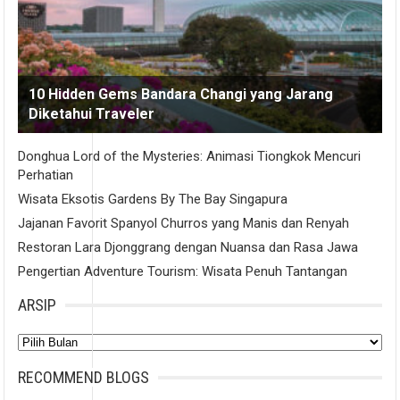
10 Hidden Gems Bandara Changi yang Jarang
Diketahui Traveler
Donghua Lord of the Mysteries: Animasi Tiongkok Mencuri
Perhatian
Wisata Eksotis Gardens By The Bay Singapura
Jajanan Favorit Spanyol Churros yang Manis dan Renyah
Restoran Lara Djonggrang dengan Nuansa dan Rasa Jawa
Pengertian Adventure Tourism: Wisata Penuh Tantangan
ARSIP
Arsip
RECOMMEND BLOGS