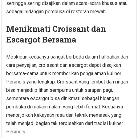
sehingga sering disajikan dalam acara-acara khusus atau
sebagai hidangan pembuka di restoran mewah.
Menikmati Croissant dan
Escargot Bersama
Meskipun keduanya sangat berbeda dalam hal bahan dan
cara penyajian, croissant dan escargot dapat disajikan
bersama-sama untuk memberikan pengalaman kuliner
Perancis yang lengkap. Croissant yang lembut dan ringan
bisa menjadi pilihan sempurna untuk sarapan pagi,
sementara escargot bisa dinikmati sebagai hidangan
pembuka di makan malam yang lebih formal. Keduanya
menonjolkan kekayaan rasa dan teknik memasak yang
telah menjadi bagian tak terpisahkan dari tradisi kuliner
Perancis.