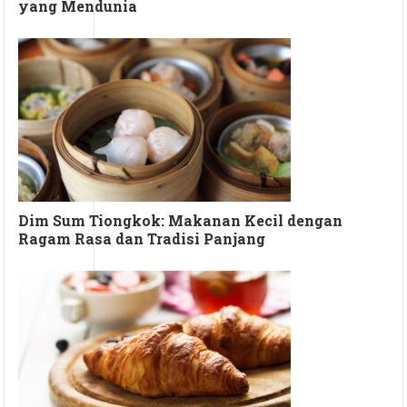
yang Mendunia
Dim Sum Tiongkok: Makanan Kecil dengan
Ragam Rasa dan Tradisi Panjang