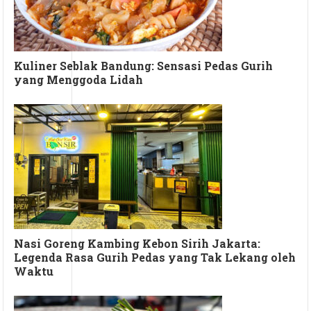
Kuliner Seblak Bandung: Sensasi Pedas Gurih
yang Menggoda Lidah
Nasi Goreng Kambing Kebon Sirih Jakarta:
Legenda Rasa Gurih Pedas yang Tak Lekang oleh
Waktu