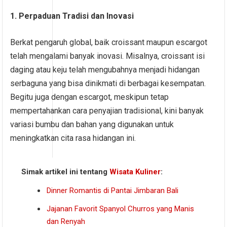
1. Perpaduan Tradisi dan Inovasi
Berkat pengaruh global, baik croissant maupun escargot
telah mengalami banyak inovasi. Misalnya, croissant isi
daging atau keju telah mengubahnya menjadi hidangan
serbaguna yang bisa dinikmati di berbagai kesempatan.
Begitu juga dengan escargot, meskipun tetap
mempertahankan cara penyajian tradisional, kini banyak
variasi bumbu dan bahan yang digunakan untuk
meningkatkan cita rasa hidangan ini.
Simak artikel ini tentang
Wisata Kuliner
:
Dinner Romantis di Pantai Jimbaran Bali
Jajanan Favorit Spanyol Churros yang Manis
dan Renyah