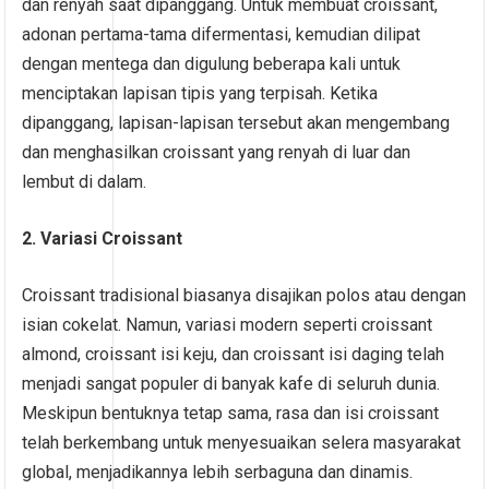
dan renyah saat dipanggang. Untuk membuat croissant,
adonan pertama-tama difermentasi, kemudian dilipat
dengan mentega dan digulung beberapa kali untuk
menciptakan lapisan tipis yang terpisah. Ketika
dipanggang, lapisan-lapisan tersebut akan mengembang
dan menghasilkan croissant yang renyah di luar dan
lembut di dalam.
2. Variasi Croissant
Croissant tradisional biasanya disajikan polos atau dengan
isian cokelat. Namun, variasi modern seperti croissant
almond, croissant isi keju, dan croissant isi daging telah
menjadi sangat populer di banyak kafe di seluruh dunia.
Meskipun bentuknya tetap sama, rasa dan isi croissant
telah berkembang untuk menyesuaikan selera masyarakat
global, menjadikannya lebih serbaguna dan dinamis.