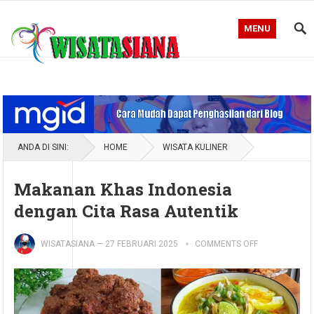
MENU
Blog WisataSiana
ANDA DI SINI:
HOME
WISATA KULINER
Makanan Khas Indonesia
dengan Cita Rasa Autentik
WISATASIANA
—
27 FEBRUARI 2025
COMMENTS OFF