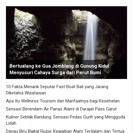
Bertualang ke Gua Jomblang di Gunung Kidul:
Menyusuri Cahaya Surga dari Perut Bumi
10 Fakta Menarik Seputar Fast Boat Bali yang Jarang
Diketahui Wisatawan
Apa Itu Wellness Tourism dan Manfaatnya bagi Kesehatan
Sensasi Berendam Air Panas Alami di Darajat Pass Garut
Kuliner Seblak Bandung: Sensasi Pedas Gurih yang Menggoda
Lidah
Danau Biru Baikal Rusia: Keajaiban Alam Terdalam dan Tertua