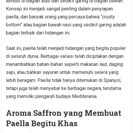
lembut di bagian atas dan sedikit garing di bagian bawah.
Konsep ini menjadi sangat penting dalam penyiapan
paella, dan banyak orang yang percaya bahwa “crusty
bottom” atau bagian bawah nasi yang sedikit garing adalah
bagian terbaik dari hidangan ini.
Saat ini, paella telah menjadi hidangan yang begitu populer
di seluruh dunia. Berbagai variasi telah diciptakan dengan
menambahkan bahan-bahan seperti makanan laut, daging
sapi, atau bahkan sayuran untuk memenuhi selera yang
lebih beragam. Paella tidak hanya ditemukan di Spanyol,
tetapi juga telah menyebar ke berbagai negara, terutama
yang memiliki pengaruh budaya Mediterania.
Aroma Saffron yang Membuat
Paella Begitu Khas