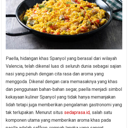
Paella, hidangan khas Spanyol yang berasal dari wilayah
Valencia, telah dikenal luas di seluruh dunia sebagai sajian
nasi yang penuh dengan cita rasa dan aroma yang
menggoda. Dikenal dengan cara memasaknya yang khas
dan penggunaan bahan-bahan segar, paella menjadi simbol
kekayaan kuliner Spanyol yang tidak hanya memanjakan
lidah tetapi juga memberikan pengalaman gastronomi yang
tak terlupakan. Menurut situs
sedaprasa.id
, salah satu
komponen utama yang memberikan aroma khas pada
paella adalah saffron, rempah langka yang sangat