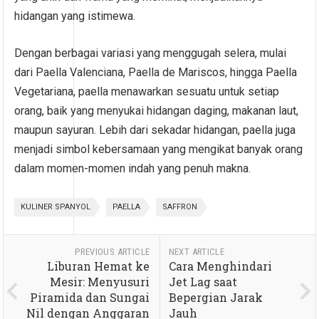
hidangan yang istimewa.
Dengan berbagai variasi yang menggugah selera, mulai
dari Paella Valenciana, Paella de Mariscos, hingga Paella
Vegetariana, paella menawarkan sesuatu untuk setiap
orang, baik yang menyukai hidangan daging, makanan laut,
maupun sayuran. Lebih dari sekadar hidangan, paella juga
menjadi simbol kebersamaan yang mengikat banyak orang
dalam momen-momen indah yang penuh makna.
KULINER SPANYOL
PAELLA
SAFFRON
PREVIOUS ARTICLE
NEXT ARTICLE
Liburan Hemat ke
Cara Menghindari
Mesir: Menyusuri
Jet Lag saat
Piramida dan Sungai
Bepergian Jarak
Nil dengan Anggaran
Jauh