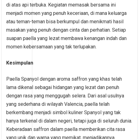
di atas api terbuka. Kegiatan memasak bersama ini
menjadi momen yang penuh keceriaan, di mana keluarga
atau teman-teman bisa berkumpul dan menikmati hasil
masakan yang penuh dengan cinta dan perhatian. Setiap
suapan paella yang lezat membawa kenangan indah dan
momen kebersamaan yang tak terlupakan.
Kesimpulan
Paella Spanyol dengan aroma saffron yang khas telah
lama dikenal sebagai hidangan yang lezat dan penuh
dengan rasa yang menggugah selera. Dari asal usulnya
yang sederhana di wilayah Valencia, paella telah
berkembang menjadi simbol kuliner Spanyol yang tak
hanya terkenal di dalam negeri, tetapi juga di seluruh dunia.
Keberadaan saffron dalam paella memberikan cita rasa
yang unik dan warna yang memikat, menjadikannya