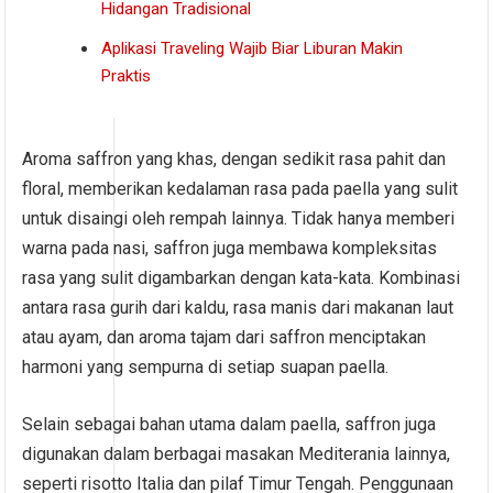
Hidangan Tradisional
Aplikasi Traveling Wajib Biar Liburan Makin
Praktis
Aroma saffron yang khas, dengan sedikit rasa pahit dan
floral, memberikan kedalaman rasa pada paella yang sulit
untuk disaingi oleh rempah lainnya. Tidak hanya memberi
warna pada nasi, saffron juga membawa kompleksitas
rasa yang sulit digambarkan dengan kata-kata. Kombinasi
antara rasa gurih dari kaldu, rasa manis dari makanan laut
atau ayam, dan aroma tajam dari saffron menciptakan
harmoni yang sempurna di setiap suapan paella.
Selain sebagai bahan utama dalam paella, saffron juga
digunakan dalam berbagai masakan Mediterania lainnya,
seperti risotto Italia dan pilaf Timur Tengah. Penggunaan