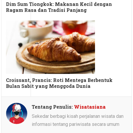
Dim Sum Tiongkok: Makanan Kecil dengan
Ragam Rasa dan Tradisi Panjang
Croissant, Prancis: Roti Mentega Berbentuk
Bulan Sabit yang Menggoda Dunia
Tentang Penulis:
Wisatasiana
Sekedar berbagi kisah perjalanan wisata dan
informasi tentang pariwisata secara umum