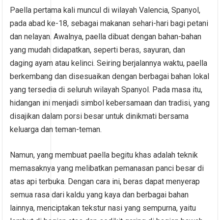
Paella pertama kali muncul di wilayah Valencia, Spanyol,
pada abad ke-18, sebagai makanan sehari-hari bagi petani
dan nelayan. Awalnya, paella dibuat dengan bahan-bahan
yang mudah didapatkan, seperti beras, sayuran, dan
daging ayam atau kelinci. Seiring berjalannya waktu, paella
berkembang dan disesuaikan dengan berbagai bahan lokal
yang tersedia di seluruh wilayah Spanyol. Pada masa itu,
hidangan ini menjadi simbol kebersamaan dan tradisi, yang
disajikan dalam porsi besar untuk dinikmati bersama
keluarga dan teman-teman.
Namun, yang membuat paella begitu khas adalah teknik
memasaknya yang melibatkan pemanasan panci besar di
atas api terbuka. Dengan cara ini, beras dapat menyerap
semua rasa dari kaldu yang kaya dan berbagai bahan
lainnya, menciptakan tekstur nasi yang sempurna, yaitu