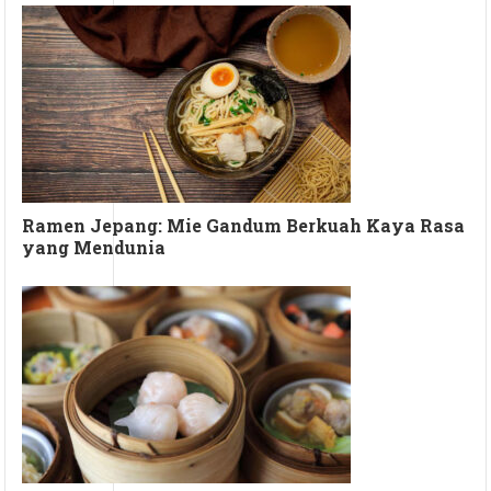
Ramen Jepang: Mie Gandum Berkuah Kaya Rasa
yang Mendunia