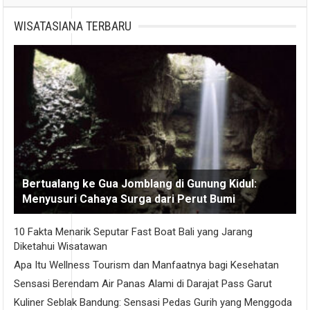
WISATASIANA TERBARU
Bertualang ke Gua Jomblang di Gunung Kidul:
Menyusuri Cahaya Surga dari Perut Bumi
10 Fakta Menarik Seputar Fast Boat Bali yang Jarang
Diketahui Wisatawan
Apa Itu Wellness Tourism dan Manfaatnya bagi Kesehatan
Sensasi Berendam Air Panas Alami di Darajat Pass Garut
Kuliner Seblak Bandung: Sensasi Pedas Gurih yang Menggoda