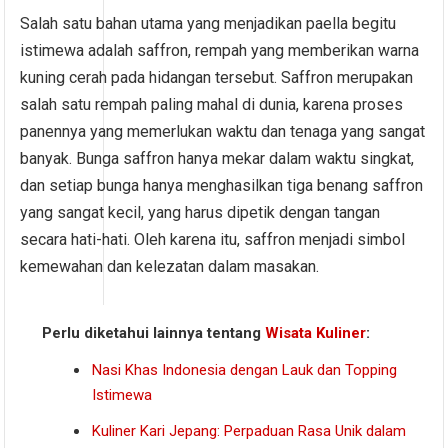
Salah satu bahan utama yang menjadikan paella begitu
istimewa adalah saffron, rempah yang memberikan warna
kuning cerah pada hidangan tersebut. Saffron merupakan
salah satu rempah paling mahal di dunia, karena proses
panennya yang memerlukan waktu dan tenaga yang sangat
banyak. Bunga saffron hanya mekar dalam waktu singkat,
dan setiap bunga hanya menghasilkan tiga benang saffron
yang sangat kecil, yang harus dipetik dengan tangan
secara hati-hati. Oleh karena itu, saffron menjadi simbol
kemewahan dan kelezatan dalam masakan.
Perlu diketahui lainnya tentang
Wisata Kuliner
:
Nasi Khas Indonesia dengan Lauk dan Topping
Istimewa
Kuliner Kari Jepang: Perpaduan Rasa Unik dalam