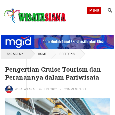
MENU
Blog WisataSiana
ANDA DI SINI:
HOME
REFERENSI
Pengertian Cruise Tourism dan
Peranannya dalam Pariwisata
WISATASIANA
—
26 JUNI 2026
COMMENTS OFF