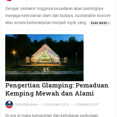
Dengan semakin tingginya kesadaran akan pentingnya
menjaga kelestarian alam dan budaya, sustainable tourism
atau wisata berkelanjutan menjadi topik yang...
READ MORE »
Pengertian Glamping: Pemaduan
Kemping Mewah dan Alami
WISATASIANA
—
10 FEBRUARI 2024
COMMENTS OFF
Di era di mana kemacetan dan kehidupan perkotaan