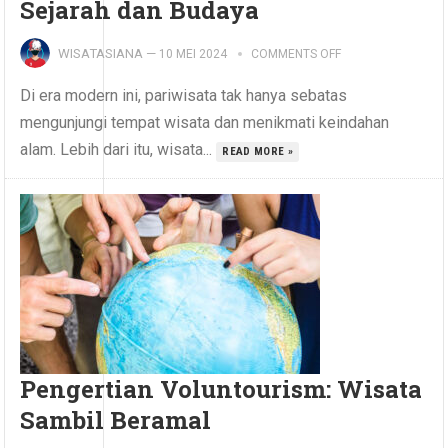
Sejarah dan Budaya
WISATASIANA
—
10 MEI 2024
COMMENTS OFF
Di era modern ini, pariwisata tak hanya sebatas
mengunjungi tempat wisata dan menikmati keindahan
alam. Lebih dari itu, wisata...
READ MORE »
Pengertian Voluntourism: Wisata
Sambil Beramal