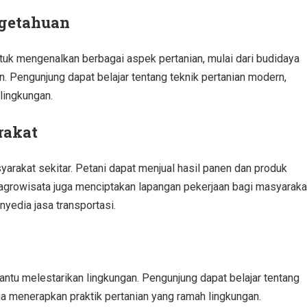
ngetahuan
tuk mengenalkan berbagai aspek pertanian, mulai dari budidaya
. Pengunjung dapat belajar tentang teknik pertanian modern,
 lingkungan.
rakat
rakat sekitar. Petani dapat menjual hasil panen dan produk
 agrowisata juga menciptakan lapangan pekerjaan bagi masyaraka
nyedia jasa transportasi.
ntu melestarikan lingkungan. Pengunjung dapat belajar tentang
a menerapkan praktik pertanian yang ramah lingkungan.