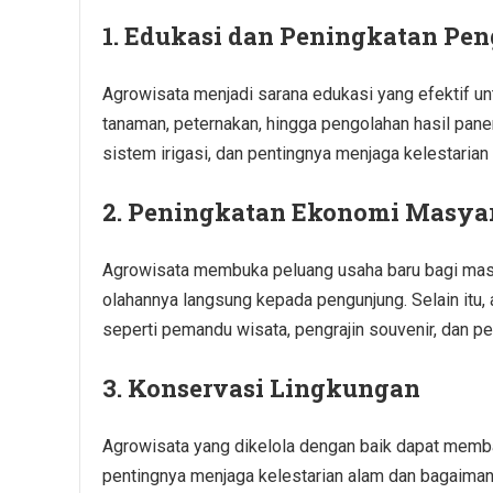
1. Edukasi dan Peningkatan Pe
Agrowisata menjadi sarana edukasi yang efektif un
tanaman, peternakan, hingga pengolahan hasil panen
sistem irigasi, dan pentingnya menjaga kelestarian
2. Peningkatan Ekonomi Masya
Agrowisata membuka peluang usaha baru bagi masya
olahannya langsung kepada pengunjung. Selain itu,
seperti pemandu wisata, pengrajin souvenir, dan pe
3. Konservasi Lingkungan
Agrowisata yang dikelola dengan baik dapat memba
pentingnya menjaga kelestarian alam dan bagaiman