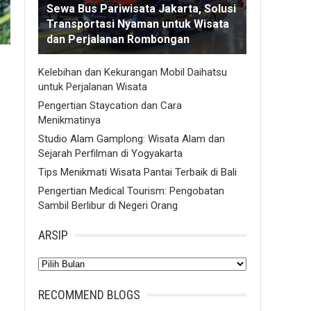
Sewa Bus Pariwisata Jakarta, Solusi
Transportasi Nyaman untuk Wisata
dan Perjalanan Rombongan
Kelebihan dan Kekurangan Mobil Daihatsu
untuk Perjalanan Wisata
Pengertian Staycation dan Cara
Menikmatinya
Studio Alam Gamplong: Wisata Alam dan
Sejarah Perfilman di Yogyakarta
Tips Menikmati Wisata Pantai Terbaik di Bali
Pengertian Medical Tourism: Pengobatan
Sambil Berlibur di Negeri Orang
ARSIP
Arsip
RECOMMEND BLOGS