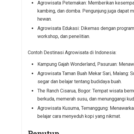
Agrowisata Peternakan: Memberikan kesempatan
kambing, dan domba. Pengunjung juga dapat 
hewan.
Agrowisata Edukasi: Dikemas dengan program e
workshop, dan penelitian.
Contoh Destinasi Agrowisata di Indonesia:
Kampung Gajah Wonderland, Pasuruan: Menawark
Agrowisata Taman Buah Mekar Sari, Malang: S
segar dan belajar tentang budidaya buah.
The Ranch Cisarua, Bogor: Tempat wisata bern
berkuda, memerah susu, dan menunggangi kud
Agrowisata Kusuma, Temanggung: Menawarkan wi
belajar cara menyeduh kopi yang nikmat.
Penutup