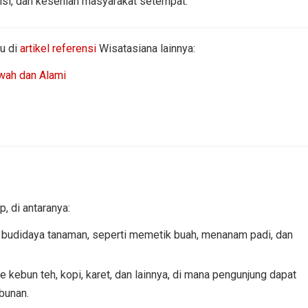
adisi, dan kesenian masyarakat setempat.
u di
artikel referensi
Wisatasiana lainnya:
wah dan Alami
, di antaranya:
n budidaya tanaman, seperti memetik buah, menanam padi, dan
kebun teh, kopi, karet, dan lainnya, di mana pengunjung dapat
bunan.