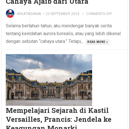
Cahaya Ajaib dari Utara
WISATASIANA
—
23 SEPTEMBER 2024
COMMENTS OFF
Selama bertahun-tahun, aku mendengar banyak cerita
tentang keindahan aurora borealis, atau yang lebih dikenal
dengan sebutan “cahaya utara.” Tetapi,...
READ MORE »
Mempelajari Sejarah di Kastil
Versailles, Prancis: Jendela ke
Keagungan Monarki