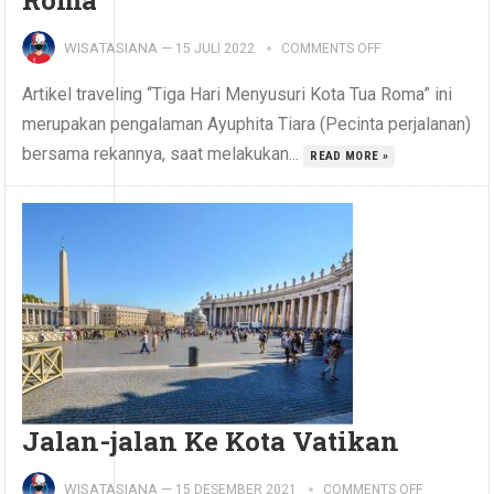
Roma
WISATASIANA
—
15 JULI 2022
COMMENTS OFF
Artikel traveling “Tiga Hari Menyusuri Kota Tua Roma” ini
merupakan pengalaman Ayuphita Tiara (Pecinta perjalanan)
bersama rekannya, saat melakukan...
READ MORE »
Jalan-jalan Ke Kota Vatikan
WISATASIANA
—
15 DESEMBER 2021
COMMENTS OFF