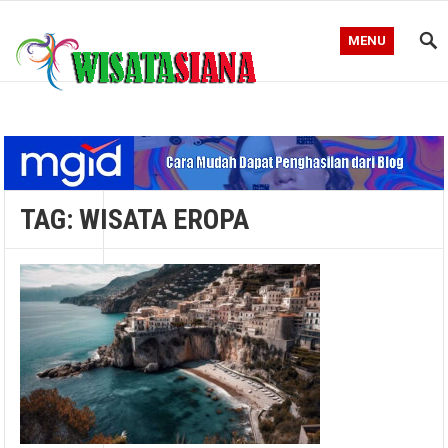
MENU
Blog WisataSiana
TAG:
WISATA EROPA