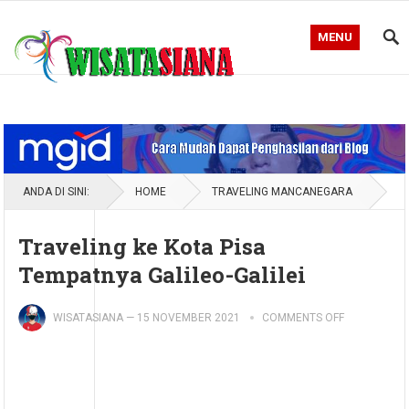
MENU
Blog WisataSiana
ANDA DI SINI:
HOME
TRAVELING MANCANEGARA
Traveling ke Kota Pisa
Tempatnya Galileo-Galilei
WISATASIANA
—
15 NOVEMBER 2021
COMMENTS OFF