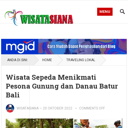
MENU
Blog WisataSiana
ANDA DI SINI:
HOME
TRAVELING LOKAL
Wisata Sepeda Menikmati
Pesona Gunung dan Danau Batur
Bali
WISATASIANA
—
20 OKTOBER 2022
COMMENTS OFF