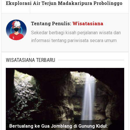
Eksplorasi Air Terjun Madakaripura Probolinggo
Tentang Penulis:
Wisatasiana
Sekedar berbagi kisah perjalanan wisata dan
informasi tentang pariwisata secara umum
WISATASIANA TERBARU
Bertualang ke Gua Jomblang di Gunung Kidul: