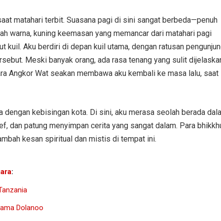
saat matahari terbit. Suasana pagi di sini sangat berbeda—penuh
rubah warna, kuning keemasan yang memancar dari matahari pagi
kuil. Aku berdiri di depan kuil utama, dengan ratusan pengunju
sebut. Meski banyak orang, ada rasa tenang yang sulit dijelaska
ara Angkor Wat seakan membawa aku kembali ke masa lalu, saat
da dengan kebisingan kota. Di sini, aku merasa seolah berada dal
lief, dan patung menyimpan cerita yang sangat dalam. Para bhikkh
ah kesan spiritual dan mistis di tempat ini.
ara
:
Tanzania
sama Dolanoo