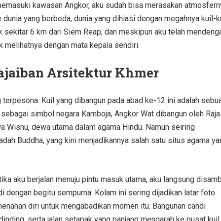
i memasuki kawasan Angkor, aku sudah bisa merasakan atmosfern
unia yang berbeda, dunia yang dihiasi dengan megahnya kuil-ku
tak sekitar 6 km dari Siem Reap, dan meskipun aku telah mendeng
uk melihatnya dengan mata kepala sendiri.
jaiban Arsitektur Khmer
g terpesona. Kuil yang dibangun pada abad ke-12 ini adalah sebu
l sebagai simbol negara Kamboja, Angkor Wat dibangun oleh Raja
a Wisnu, dewa utama dalam agama Hindu. Namun seiring
 ibadah Buddha, yang kini menjadikannya salah satu situs agama y
tika aku berjalan menuju pintu masuk utama, aku langsung disam
dengan begitu sempurna. Kolam ini sering dijadikan latar foto
 menahan diri untuk mengabadikan momen itu. Bangunan candi
 dinding, serta jalan setapak yang panjang mengarah ke pusat kuil