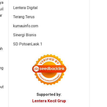
ya
Lentera Digital
il
ar
Terang Terus
kumauinfo.com
Sinergi Bisnis
SD PotoanLaok 1
ah
ang
but
Supported by:
Lentera Kecil Grup