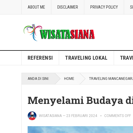
ABOUT ME
DISCLAIMER
PRIVACY POLICY
S
Blog WisataSiana
REFERENSI
TRAVELING LOKAL
TRAV
ANDA DI SINI:
HOME
TRAVELING MANCANEGAR
Menyelami Budaya di
WISATASIANA
—
23 FEBRUARI 2024
COMMENTS OFF