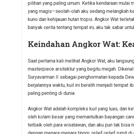
pilihan yang paling umum. Ketika kendaraan mula
yang magis—seolah-olah aku sedang melangkah ke d
kuno dan kehijauan hutan tropis. Angkor Wat terle
banyak cerita tentang tempat ini, aku tak sabar unt
Keindahan Angkor Wat: Kea
Saat pertama kali melihat Angkor Wat, aku langsun
masterpiece arsitektur yang begitu megah. Dikena
Suryavarman II sebagai penghormatan kepada Dew
berjalannya waktu, kuil ini beralih menjadi tempat
paling penting di dunia.
Angkor Wat adalah kompleks kuil yang luas, dan ke
oleh kolam besar yang memantulkan bayangan candi 
terbaik oleh para wisatawan, dan aku pun tak bisa
dengan menara-menara tinggi, relief-relief rumit di