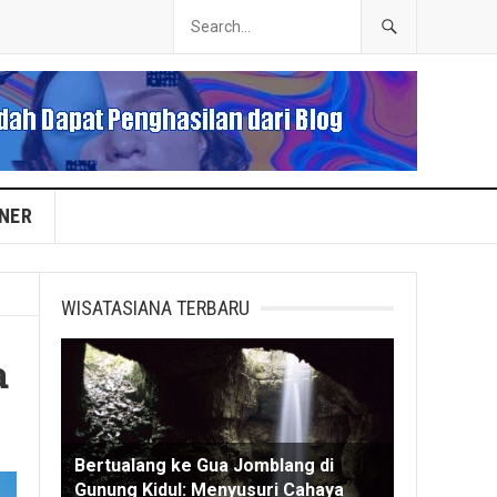
INER
WISATASIANA TERBARU
a
Bertualang ke Gua Jomblang di
Gunung Kidul: Menyusuri Cahaya