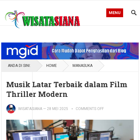
MENU
Blog WisataSiana
ANDA DI SINI:
HOME
MANASUKA
Musik Latar Terbaik dalam Film
Thriller Modern
WISATASIANA
—
28 MEI 2025
COMMENTS OFF