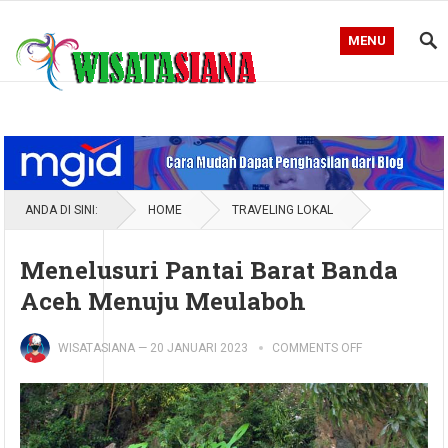
MENU
Blog WisataSiana
ANDA DI SINI:
HOME
TRAVELING LOKAL
Menelusuri Pantai Barat Banda
Aceh Menuju Meulaboh
WISATASIANA
—
20 JANUARI 2023
COMMENTS OFF