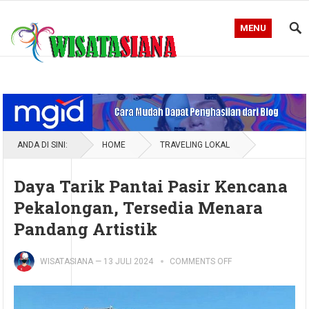
MENU
Blog WisataSiana
ANDA DI SINI:
HOME
TRAVELING LOKAL
Daya Tarik Pantai Pasir Kencana
Pekalongan, Tersedia Menara
Pandang Artistik
WISATASIANA
—
13 JULI 2024
COMMENTS OFF