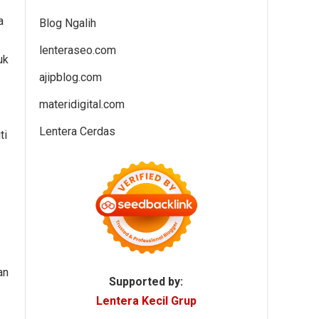
a
Blog Ngalih
lenteraseo.com
uk
ajipblog.com
materidigital.com
Lentera Cerdas
ti
an
Supported by:
Lentera Kecil Grup