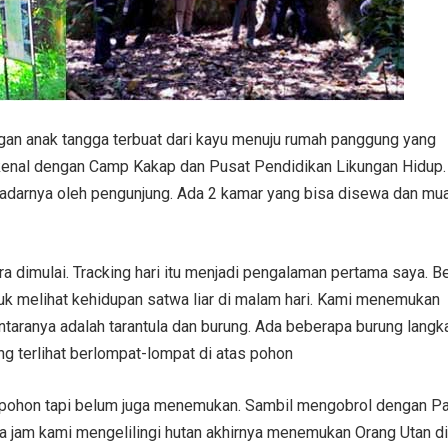
an anak tangga terbuat dari kayu menuju rumah panggung yang
 dikenal dengan Camp Kakap dan Pusat Pendidikan Likungan Hidup.
kadarnya oleh pengunjung. Ada 2 kamar yang bisa disewa dan mu
ra dimulai. Tracking hari itu menjadi pengalaman pertama saya. B
k melihat kehidupan satwa liar di malam hari. Kami menemukan
antaranya adalah tarantula dan burung. Ada beberapa burung langk
ng terlihat berlompat-lompat di atas pohon
s pohon tapi belum juga menemukan. Sambil mengobrol dengan P
ua jam kami mengelilingi hutan akhirnya menemukan Orang Utan di