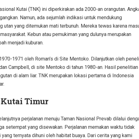
sional Kutai (TNK) ini diperkirakan ada 2000-an orangutan. Angk
ngangkan. Namun, ada sejumlah indikasi untuk mendukung
ang utan yang ditemukan mati terbunuh. Mereka tewas karena mas
n masyarakat. Kebun atau pemukiman yang dulunya merupakan
bah menjadi kuburan.
 1970-1971 oleh Roman’s di Site Mentoko. Dilanjutkan oleh peneli
i dan Campbell, di site Mentoko di tahun 1980-an. Hasil penelitian
gutan di alam liar. TNK merupakan lokasi pertama di Indonesia
ar.
 Kutai Timur
elanjutnya perjalanan menuju Taman Nasional Prevab dilalui deng
rga setempat yang disewakan. Perjalanan memakan waktu tidak
yang ternyata dihuni oleh habitat buaya. Dari cerita yang kami