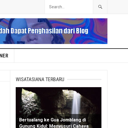
INER
WISATASIANA TERBARU
Bertualang ke Gua Jomblang di
Gunung Kidul: Menyusuri Cahaya