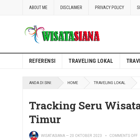
ABOUT ME
DISCLAIMER
PRIVACY POLICY
S
Blog WisataSiana
REFERENSI
TRAVELING LOKAL
TRAV
ANDA DI SINI:
HOME
TRAVELING LOKAL
Tracking Seru Wisat
Timur
WISATASIANA
—
20 OKTOBER 2023
COMMENTS OFF